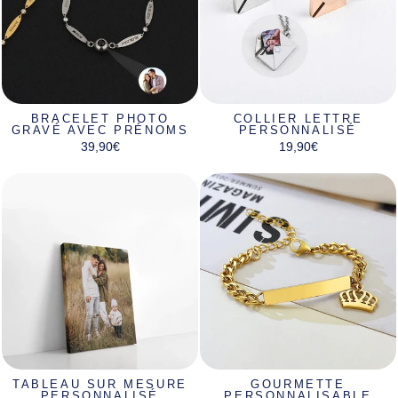
BRACELET PHOTO
COLLIER LETTRE
GRAVÉ AVEC PRÉNOMS
PERSONNALISÉ
39,90€
19,90€
TABLEAU SUR MESURE
GOURMETTE
PERSONNALISÉ
PERSONNALISABLE