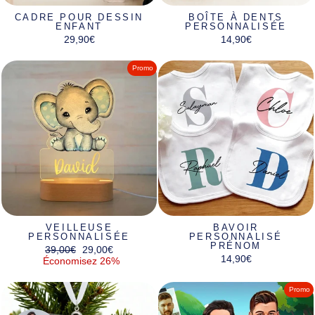
CADRE POUR DESSIN
BOÎTE À DENTS
ENFANT
PERSONNALISÉE
29,90€
14,90€
Promo
VEILLEUSE
BAVOIR
PERSONNALISÉE
PERSONNALISÉ
PRÉNOM
Prix
Prix
39,00€
29,00€
14,90€
régulier
réduit
Économisez 26%
Promo