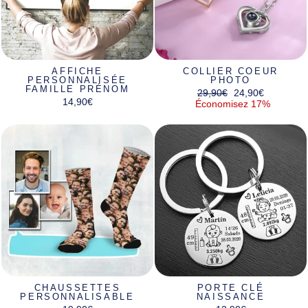
AFFICHE
COLLIER COEUR
PERSONNALISÉE
PHOTO
FAMILLE PRÉNOM
Prix
Prix
29,90€
24,90€
14,90€
régulier
réduit
Économisez 17%
CHAUSSETTES
PORTE CLÉ
PERSONNALISABLE
NAISSANCE