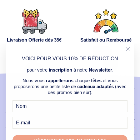
Livraison Offerte dès 35€
Satisfait ou Remboursé
"Ferm
VOICI POUR VOUS 10% DE RÉDUCTION
(Esc)
pour votre
inscription
à notre
Newsletter
.
Service Après Vente
Paiement Sécurisé
Nous vous
rappellerons
chaque
fêtes
et vous
proposerons une petite liste de
cadeaux adaptés
(avec
CONTACT
des promos bien sûr).
NOS PRODUITS
E-
MAIL
LIENS UTILES
INFORMATIONS LÉGALES