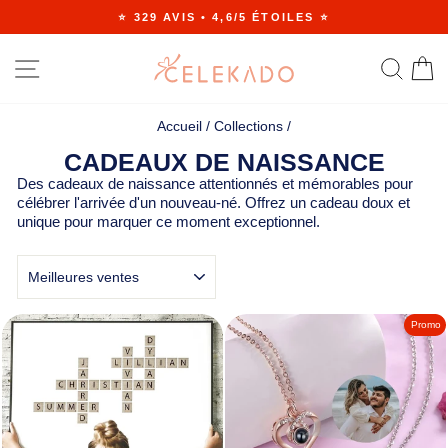
Passer
⭐ 329 AVIS • 4,6/5 ÉTOILES ⭐
au
Diaporama
contenu
Pause
NAVIGATION
RE
Accueil
/
Collections
/
CADEAUX DE NAISSANCE
Des cadeaux de naissance attentionnés et mémorables pour
célébrer l'arrivée d'un nouveau-né. Offrez un cadeau doux et
unique pour marquer ce moment exceptionnel.
APPLIQUER
Promo