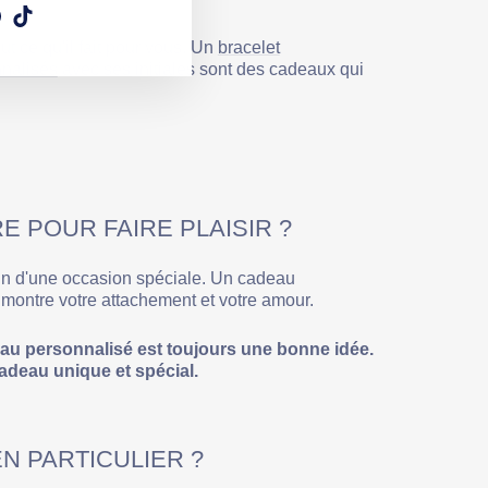
am
ebook
Pinterest
TikTok
t ce qu'il fait pour vous. Un
bracelet
nalisés
avec ses initiales sont des cadeaux qui
 POUR FAIRE PLAISIR ?
soin d'une occasion spéciale. Un cadeau
montre votre attachement et votre amour.
eau personnalisé est toujours une bonne idée.
adeau unique et spécial.
N PARTICULIER ?