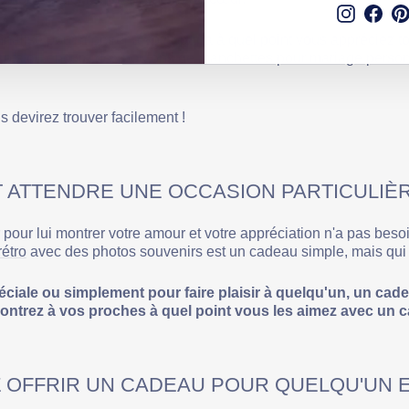
Instagr
Fac
nnalisé pour montrer à votre papa à quel point vous appréciez tou
ants ou encore des
boutons de manchettes pour mariage person
us devirez trouver facilement !
T ATTENDRE UNE OCCASION PARTICULIÈRE
r pour lui montrer votre amour et votre appréciation n'a pas be
rétro
avec des photos souvenirs est un cadeau simple, mais qui 
iale ou simplement pour faire plaisir à quelqu'un, un cad
montrez à vos proches à quel point vous les aimez avec un c
 OFFRIR UN CADEAU POUR QUELQU'UN E