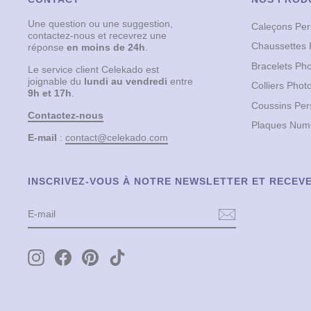
Une question ou une suggestion,
Caleçons Per
contactez-nous et recevrez une
Chaussettes 
réponse
en moins de 24h
.
Bracelets Ph
Le service client Celekado est
joignable du
lundi au vendredi
entre
Colliers Phot
9h et 17h
.
Coussins Per
Contactez-nous
Plaques Numé
E-mail
:
contact@celekado.com
INSCRIVEZ-VOUS À NOTRE NEWSLETTER ET RECEVE
E-
S'INSCRIRE
MAIL
Instagram
Facebook
Pinterest
TikTok