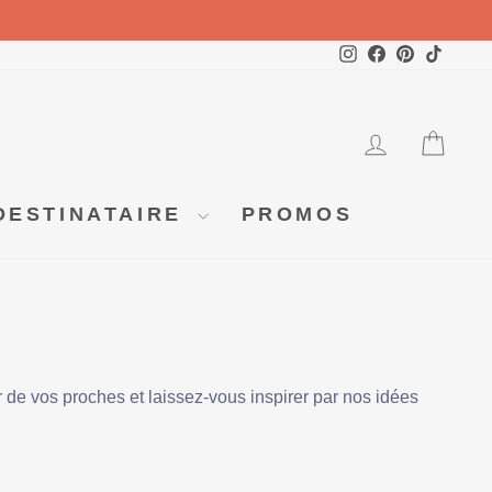
Instagram
Facebook
Pinterest
TikTok
SE CO
PA
DESTINATAIRE
PROMOS
 de vos proches et laissez-vous inspirer par nos idées