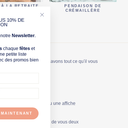
Γ
 À LA RETRAITE
PENDAISON DE
CRÉMAILLÈRE
US 10% DE
"Fermer
ION
(Esc)"
notre
Newsletter
.
ONS
s
chaque
fêtes
et
e petite liste
ec des promos bien
 Ne cherchez plus, nous avons tout ce qu'il vous
?
 un
oreiller personnalisé
ou une
affiche
 MAINTENANT
er avec une photo dedans
de vous deux