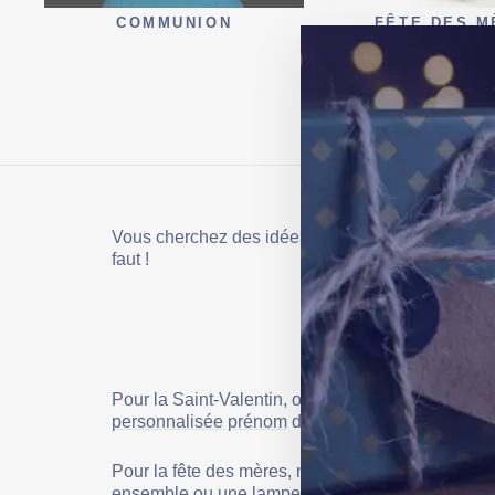
COMMUNION
FÊTE DES M
DE
Vous cherchez des idées cadeaux pour des occasio
faut !
Pour la Saint-Valentin, offrez un cadeau romanti
personnalisée prénom
de vous deux sont des cade
Pour la fête des mères, montrez à votre maman à
ensemble ou une
lampe prénom gravée
sont des