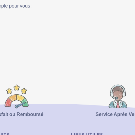
mple pour vous :
sfait ou Remboursé
Service Après Ve
UITS
LIENS UTILES