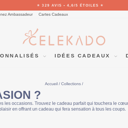
⭐ 329 AVIS • 4,6/5 ÉTOILES ⭐
Diaporama
nez Ambassadeur
Cartes Cadeaux
Pause
SONNALISÉS
IDÉES CADEAUX
Accueil
/
Collections
/
SION ?
 les occasions. Trouvez le cadeau parfait qui touchera le cœur
 plaisir en offrant un cadeau qui fera sensation à tous les coups.