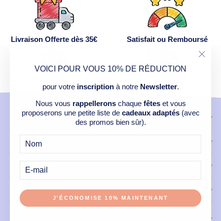
Livraison Offerte dès 35€
Satisfait ou Remboursé
"Ferm
VOICI POUR VOUS 10% DE RÉDUCTION
(Esc)
pour votre
inscription
à notre
Newsletter
.
Service Après Vente
Paiement Sécurisé
Nous vous
rappellerons
chaque
fêtes
et vous
proposerons une petite liste de
cadeaux adaptés
(avec
CONTACT
des promos bien sûr).
NOS PRODUITS
E-
MAIL
LIENS UTILES
INFORMATIONS LÉGALES
J'ÉCONOMISE 10% MAINTENANT
INSCRIVEZ-VOUS À NOTRE NEWSLETTER ET