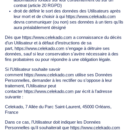
Γ
automatisés fondés sur leur consentement ou sur un
contrat (article 20 RGPD)
droit de définir le sort des données des Utilisateurs après
leur mort et de choisir à qui
https://www.celekado.com
devra communiquer (ou non) ses données à un tiers qu’ils
aura préalablement désigné
Dès que
https://www.celekado.com
a connaissance du décès
d’un Utilisateur et à défaut d’instructions de sa
part,
https://www.celekado.com
s’engage à détruire ses
données, sauf si leur conservation s’avère nécessaire à des
fins probatoires ou pour répondre à une obligation légale.
Si l’Utilisateur souhaite savoir
comment
https://www.celekado.com
utilise ses Données
Personnelles, demander à les rectifier ou s’oppose à leur
traitement, l’Utilisateur peut
contacter
https://www.celekado.com
par écrit à l’adresse
suivante :
Celekado,
7 Allée du Parc Saint-Laurent, 45000 Orléans,
France
Dans ce cas, l’Utilisateur doit indiquer les Données
Personnelles qu’il souhaiterait que
https://www.celekado.com