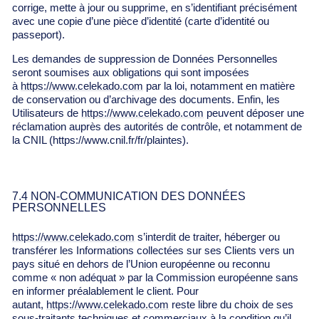
corrige, mette à jour ou supprime, en s’identifiant précisément
avec une copie d’une pièce d’identité (carte d’identité ou
passeport).
Les demandes de suppression de Données Personnelles
seront soumises aux obligations qui sont imposées
à
https://www.celekado.com
par la loi, notamment en matière
de conservation ou d’archivage des documents. Enfin, les
Utilisateurs de
https://www.celekado.com
peuvent déposer une
réclamation auprès des autorités de contrôle, et notamment de
la CNIL (https://www.cnil.fr/fr/plaintes).
7.4 NON-COMMUNICATION DES DONNÉES
PERSONNELLES
https://www.celekado.com
s’interdit de traiter, héberger ou
transférer les Informations collectées sur ses Clients vers un
pays situé en dehors de l’Union européenne ou reconnu
comme « non adéquat » par la Commission européenne sans
en informer préalablement le client. Pour
autant,
https://www.celekado.com
reste libre du choix de ses
sous-traitants techniques et commerciaux à la condition qu’il