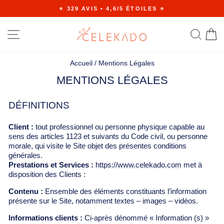
Passer
⭐ 329 AVIS • 4,6/5 ÉTOILES ⭐
au
Diaporama
contenu
Pause
NAVIGATION
RE
Accueil
/
Mentions Légales
MENTIONS LÉGALES
DÉFINITIONS
Client :
tout professionnel ou personne physique capable au
sens des articles 1123 et suivants du Code civil, ou personne
morale, qui visite le Site objet des présentes conditions
générales.
Prestations et Services :
https://www.celekado.com
met à
disposition des Clients :
Contenu :
Ensemble des éléments constituants l’information
présente sur le Site, notamment textes – images – vidéos.
Informations clients :
Ci-après dénommé « Information (s) »