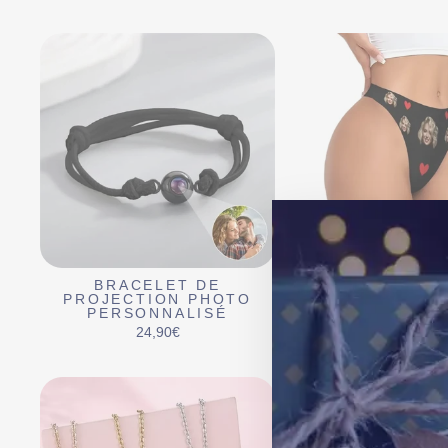
BRACELET DE
STRING PERSO
PROJECTION PHOTO
PHOTO
PERSONNALISÉ
19,90€
24,90€