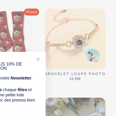
Γ
Promo
US 10% DE
"Fermer
ION
(Esc)"
SETTES TÊTES
BRACELET LOUPE PHOTO
ONNALISÉES
notre
Newsletter
.
24,90€
x
,90€
Économisez 20%
uit
s
chaque
fêtes
et
e petite liste
ec des promos bien