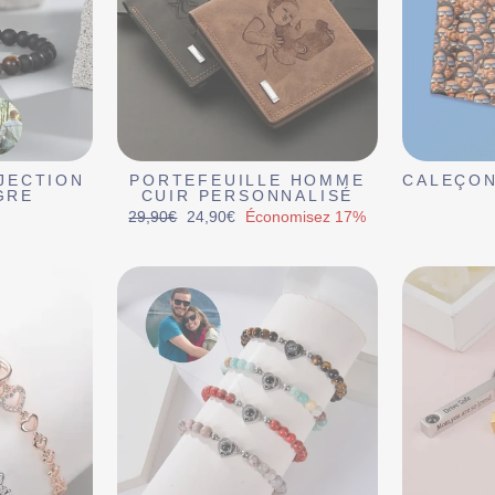
JECTION
PORTEFEUILLE HOMME
CALEÇON
GRE
CUIR PERSONNALISÉ
Prix
Prix
29,90€
24,90€
Économisez 17%
régulier
réduit