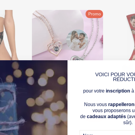
Promo
VOICI POUR VO
RÉDUCT
NNALISÉ
COLLIER COEUR PHOTO
CHAUS
PERS
pour votre
inscription
à 
Prix
Prix
29,90€
24,90€
Économisez 17%
Prix
Pri
24,90€
19
régulier
réduit
régulier
réd
Nous vous
rappelleron
vous proposerons un
de
cadeaux adaptés
(av
Promo
sûr).