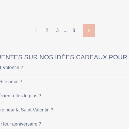
1
2
3
…
8
Suivant
ENTES SUR NOS IDÉES CADEAUX POUR L
t-Valentin ?
etite amie ?
cient-elles le plus ?
e pour la Saint-Valentin ?
 leur anniversaire ?