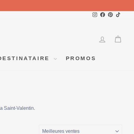
Instagram
Facebook
Pinterest
TikTok
SE CO
PA
DESTINATAIRE
PROMOS
a Saint-Valentin.
APPLIQUER