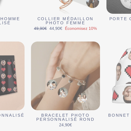
 HOMME
COLLIER MÉDAILLON
PORTE 
LISÉ
PHOTO FEMME
Prix
Prix
49,90€
44,90€
Économisez 10%
régulier
réduit
ONNALISÉ
BRACELET PHOTO
BONNET
PERSONNALISÉ ROND
24,90€