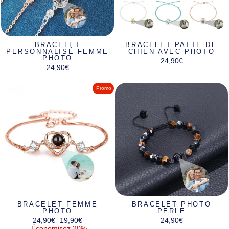
BRACELET
BRACELET PATTE DE
PERSONNALISÉ FEMME
CHIEN AVEC PHOTO
PHOTO
24,90€
24,90€
Promo
BRACELET FEMME
BRACELET PHOTO
PHOTO
PERLE
Prix
Prix
24,90€
19,90€
24,90€
régulier
réduit
Économisez 20%