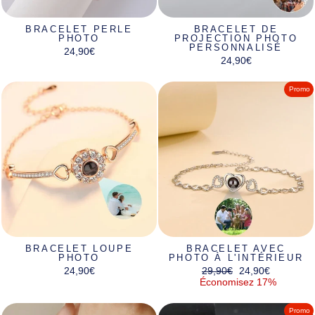
BRACELET PERLE
BRACELET DE
PHOTO
PROJECTION PHOTO
PERSONNALISÉ
24,90€
24,90€
Promo
BRACELET LOUPE
BRACELET AVEC
PHOTO
PHOTO À L'INTÉRIEUR
Prix
Prix
24,90€
29,90€
24,90€
régulier
réduit
Économisez 17%
Promo