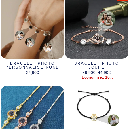
BRACELET PHOTO
BRACELET PHOTO
PERSONNALISÉ ROND
LOUPE
Prix
Prix
24,90€
49,90€
44,90€
régulier
réduit
Économisez 10%