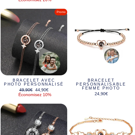
Promo
BRACELET AVEC
BRACELET
PHOTO PERSONNALISÉ
PERSONNALISABLE
FEMME PHOTO
Prix
Prix
49,90€
44,90€
24,90€
régulier
réduit
Économisez 10%