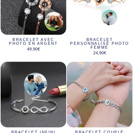
BRACELET AVEC
BRACELET
PHOTO EN ARGENT
PERSONNALISÉ PHOTO
FEMME
49,90€
24,90€
BRACELET INFINI
BRACELET COUPLE