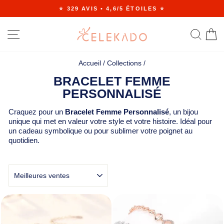
Passer
⭐ 329 AVIS • 4,6/5 ÉTOILES ⭐
au
Diaporama
contenu
Pause
NAVIGATION
RE
Accueil
/
Collections
/
BRACELET FEMME
PERSONNALISÉ
Craquez pour un
Bracelet Femme Personnalisé
, un bijou
unique qui met en valeur votre style et votre histoire. Idéal pour
un cadeau symbolique ou pour sublimer votre poignet au
quotidien.
APPLIQUER