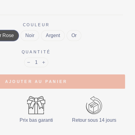
COULEUR
r Rose
Noir
Argent
Or
QUANTITÉ
−
+
AJOUTER AU PANIER
Prix bas garanti
Retour sous 14 jours