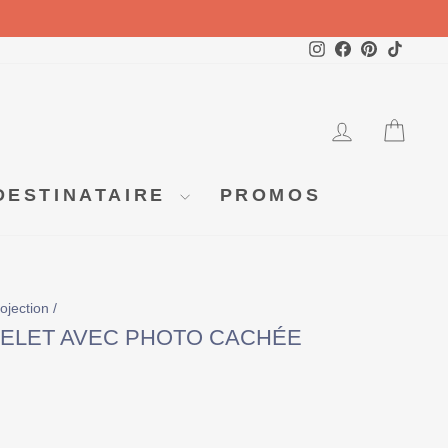
Instagram
Facebook
Pinterest
TikTok
SE CO
PA
DESTINATAIRE
PROMOS
rojection
/
ELET AVEC PHOTO CACHÉE