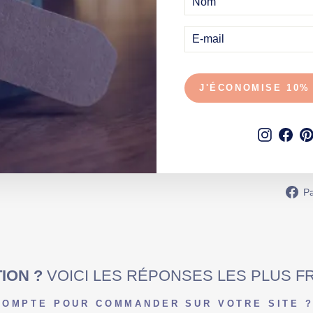
E
C
E-
P
MAIL
H
O
T
O
C
A
J'ÉCONOMISE 10%
C
H
É
E
Instagr
Fac
24,90€
Pa
ION ?
VOICI LES RÉPONSES LES PLUS 
 COMPTE POUR COMMANDER SUR VOTRE SITE 