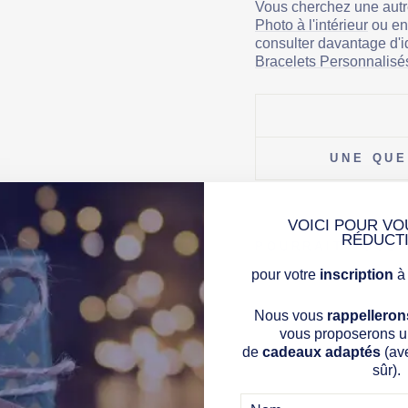
Vous cherchez une autr
Photo à l'intérieur
ou en
consulter davantage d'i
Bracelets Personnalisé
UNE QUE
VOICI POUR VO
RÉDUCT
POURRAIT VOUS 
pour votre
inscription
à 
B
R
A
Nous vous
rappelleron
C
vous proposerons un
E
de
cadeaux adaptés
(av
L
E
sûr).
T
A
V