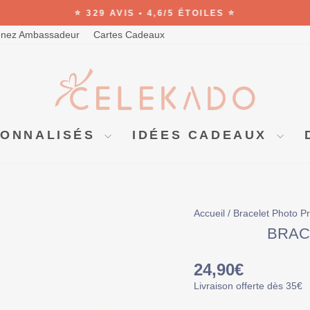
⭐ 329 AVIS • 4,6/5 ÉTOILES ⭐
Diaporama
nez Ambassadeur
Cartes Cadeaux
Pause
SONNALISÉS
IDÉES CADEAUX
Accueil
/
Bracelet Photo P
BRAC
Prix
24,90€
régulier
Livraison offerte dès 35€