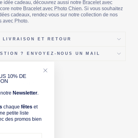
Γ
e idée cadeau, découvrez aussi notre
Bracelet avec
core notre
Bracelet avec Photo Chien
. Si vous souhaitez
dées cadeaux, rendez-vous sur notre collection de nos
s avec Photo
.
LIVRAISON ET RETOUR
STION ? ENVOYEZ-NOUS UN MAIL
US 10% DE
"Fermer
ION
(Esc)"
INTÉRESSER :
notre
Newsletter
.
s
chaque
fêtes
et
e petite liste
ec des promos bien