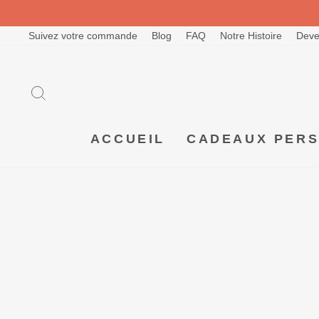
Passer
au
contenu
Suivez votre commande
Blog
FAQ
Notre Histoire
Deve
RECHERCHER
ACCUEIL
CADEAUX PER