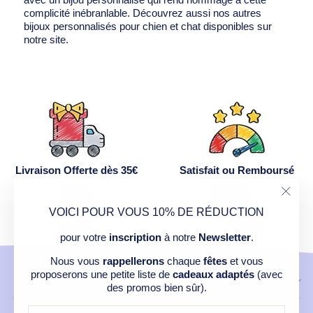
complicité inébranlable. Découvrez aussi nos autres
bijoux personnalisés pour chien et chat disponibles sur
notre site.
Livraison Offerte dès 35€
Satisfait ou Remboursé
"Ferm
VOICI POUR VOUS 10% DE RÉDUCTION
(Esc)
pour votre
inscription
à notre
Newsletter
.
Service Après Vente
Paiement Sécurisé
Nous vous
rappellerons
chaque
fêtes
et vous
proposerons une petite liste de
cadeaux adaptés
(avec
CONTACT
des promos bien sûr).