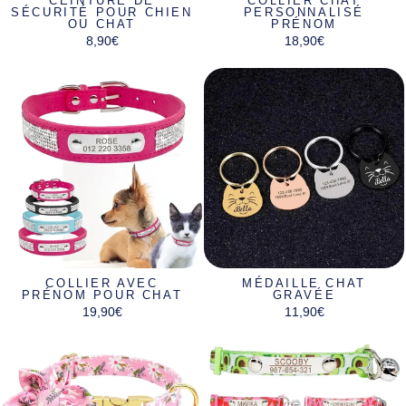
CEINTURE DE
COLLIER CHAT
SÉCURITÉ POUR CHIEN
PERSONNALISÉ
OU CHAT
PRÉNOM
8,90€
18,90€
COLLIER AVEC
MÉDAILLE CHAT
PRÉNOM POUR CHAT
GRAVÉE
19,90€
11,90€