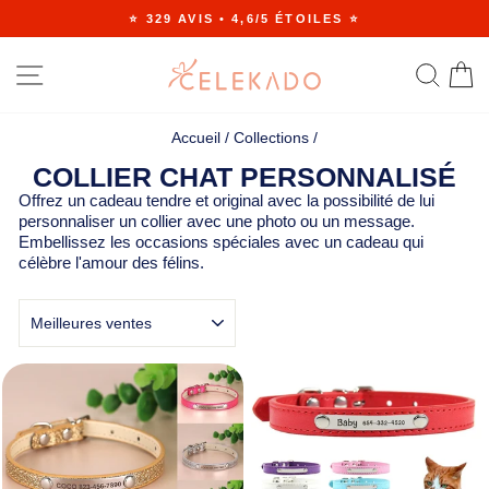
Passer
⭐ 329 AVIS • 4,6/5 ÉTOILES ⭐
au
Diaporama
contenu
Pause
NAVIGATION
RE
Accueil
/
Collections
/
COLLIER CHAT PERSONNALISÉ
Offrez un cadeau tendre et original avec la possibilité de lui
personnaliser un collier avec une photo ou un message.
Embellissez les occasions spéciales avec un cadeau qui
célèbre l'amour des félins.
APPLIQUER