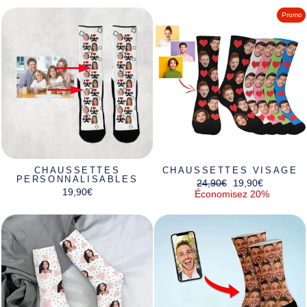
Promo
CHAUSSETTES
CHAUSSETTES VISAGE
PERSONNALISABLES
Prix
Prix
24,90€
19,90€
19,90€
régulier
réduit
Économisez 20%