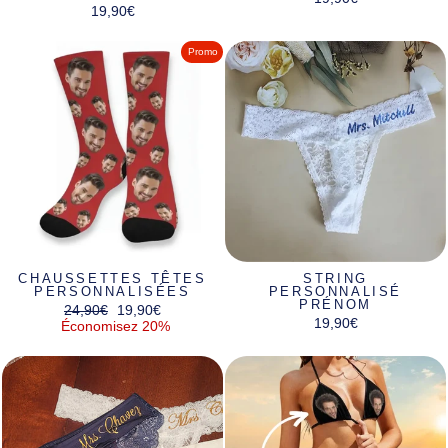
Γ
19,90€
Promo
CHAUSSETTES TÊTES
STRING
PERSONNALISÉES
PERSONNALISÉ
PRÉNOM
Prix
Prix
24,90€
19,90€
19,90€
régulier
réduit
Économisez 20%