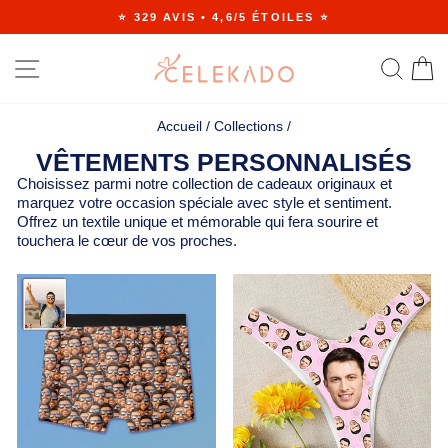
Passer
⭐ 329 AVIS • 4,6/5 ÉTOILES ⭐
au
Diaporama
contenu
Pause
NAVIGATION
RE
Accueil
/
Collections
/
VÊTEMENTS PERSONNALISÉS
Choisissez parmi notre collection de cadeaux originaux et
marquez votre occasion spéciale avec style et sentiment.
Offrez un textile unique et mémorable qui fera sourire et
touchera le cœur de vos proches.