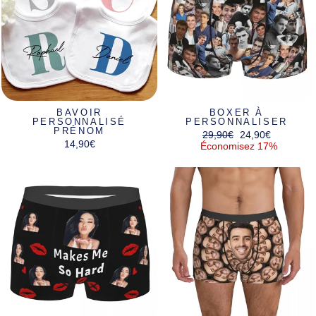
BAVOIR
BOXER À
PERSONNALISÉ
PERSONNALISER
PRÉNOM
Prix
Prix
29,90€
24,90€
14,90€
régulier
réduit
Économisez 17%