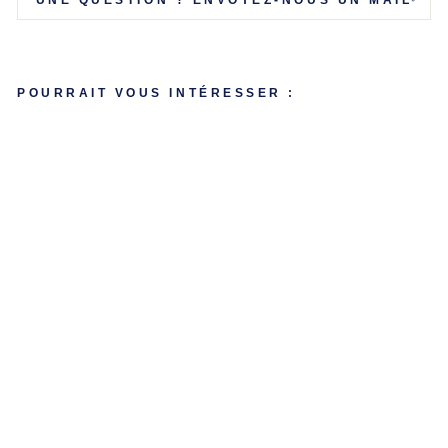
Γ
POURRAIT VOUS INTÉRESSER :
B
R
A
C
EL
ET
P
R
OJ
E
CT
IO
N
ŒI
L
D
E
TI
G
R
E
24,90€