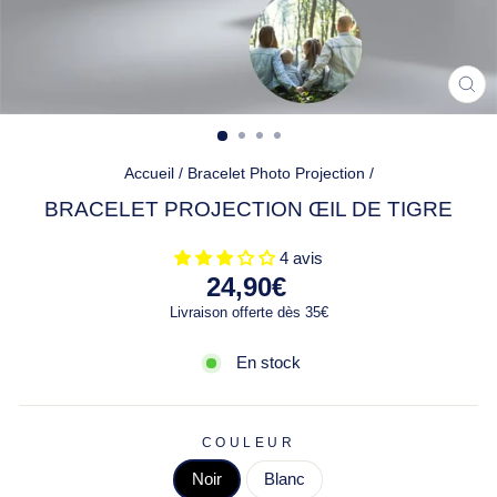
FE
(ES
Accueil
/
Bracelet Photo Projection
/
BRACELET PROJECTION ŒIL DE TIGRE
4 avis
Prix
24,90€
régulier
Livraison offerte dès 35€
En stock
COULEUR
Noir
Blanc