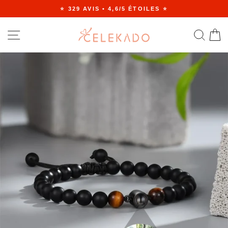
Passer
⭐ 329 AVIS • 4,6/5 ÉTOILES ⭐
au
Diaporama
contenu
Pause
NAVIGATION
RE