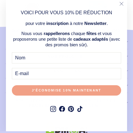
"Ferm
VOICI POUR VOUS 10% DE RÉDUCTION
(Esc)
pour votre
inscription
à notre
Newsletter
.
Service Après Vente
Paiement Sécurisé
Nous vous
rappellerons
chaque
fêtes
et vous
proposerons une petite liste de
cadeaux adaptés
(avec
CONTACT
des promos bien sûr).
NOS PRODUITS
E-
MAIL
LIENS UTILES
INFORMATIONS LÉGALES
J'ÉCONOMISE 10% MAINTENANT
INSCRIVEZ-VOUS À NOTRE NEWSLETTER ET
RECEVEZ UN COUPON DE 10% !
Instagram
Facebook
Pinterest
TikTok
© 2026 Celekado - Tous droits réservés.