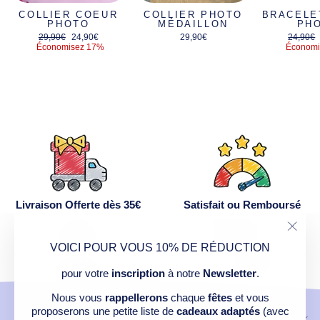
COLLIER COEUR
COLLIER PHOTO
BRACELE
PHOTO
MÉDAILLON
PH
Prix
Prix
Prix
29,90€
24,90€
29,90€
24,90€
régulier
réduit
régulier
Économisez 17%
Économi
Livraison Offerte dès 35€
Satisfait ou Remboursé
"Ferm
VOICI POUR VOUS 10% DE RÉDUCTION
(Esc)
pour votre
inscription
à notre
Newsletter
.
Service Après Vente
Paiement Sécurisé
Nous vous
rappellerons
chaque
fêtes
et vous
proposerons une petite liste de
cadeaux adaptés
(avec
CONTACT