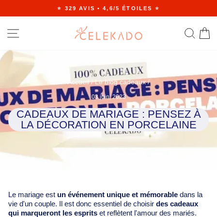
Passer
⭐ 329 AVIS • 4,6/5 ÉTOILES ⭐
au
Diaporama
contenu
Pause
NAVIGATION
RE
Accueil
/
Le blog cadeaux
/
03 juin, 2023
CADEAUX DE MARIAGE : PENSEZ À
LA DÉCORATION EN PORCELAINE
Le mariage est
un événement unique et mémorable
dans la
vie d'un couple. Il est donc essentiel de choisir
des cadeaux
qui marqueront les esprits
et reflètent l'amour des mariés.