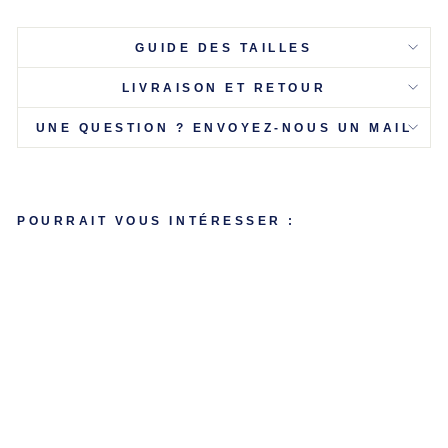
Γ
GUIDE DES TAILLES
LIVRAISON ET RETOUR
UNE QUESTION ? ENVOYEZ-NOUS UN MAIL
POURRAIT VOUS INTÉRESSER :
C
AL
E
Ç
O
N
P
E
R
S
O
N
N
AL
IS