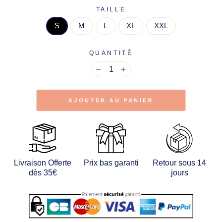
TAILLE
S
M
L
XL
XXL
QUANTITÉ
−
+
AJOUTER AU PANIER
Livraison Offerte
Prix bas garanti
Retour sous 14
dès 35€
jours