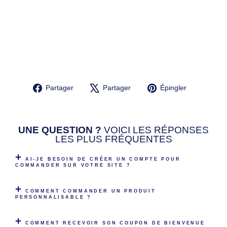
A
BL
E
N
O
ËL
24,90€
Partager
Tweeter
Épingler
Partager
Partager
Épingler
sur
sur
sur
Facebook
X
Pinterest
UNE QUESTION ?
VOICI LES RÉPONSES
LES PLUS FRÉQUENTES
AI-JE BESOIN DE CRÉER UN COMPTE POUR
COMMANDER SUR VOTRE SITE ?
COMMENT COMMANDER UN PRODUIT
PERSONNALISABLE ?
COMMENT RECEVOIR SON COUPON DE BIENVENUE