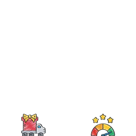
CALEÇON
PERSONNALISABL
E NOËL
24,90€