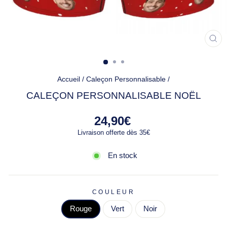
FE
(ES
Accueil
/
Caleçon Personnalisable
/
CALEÇON PERSONNALISABLE NOËL
Prix
24,90€
régulier
Livraison offerte dès 35€
En stock
COULEUR
Rouge
Vert
Noir