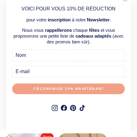
Profitez d'une réduction
"Ferm
VOICI POUR VOUS 10% DE RÉDUCTION
exclusive pour les lecteurs de
(Esc)
notre blog de 10% sur tous les
pour votre
inscription
à notre
Newsletter
.
cadeaux avec le code de
Nous vous
rappellerons
chaque
fêtes
et vous
réduction "
BLOG10
". Saisissez
proposerons une petite liste de
cadeaux adaptés
(avec
le code de réduction dans le
des promos bien sûr).
panier au moment de l'achat et
vous recevrez une réduction de
10 % sur l'ensemble de vos
E-
achats.*
MAIL
*La réduction n'est pas cumulable avec
J'ÉCONOMISE 10% MAINTENANT
d'autres promotions.
Instagram
Facebook
Pinterest
TikTok
NOTRE CLASSEMENT DE NOS 10
MEILLEURS PRODUITS DU MOIS :
Promo