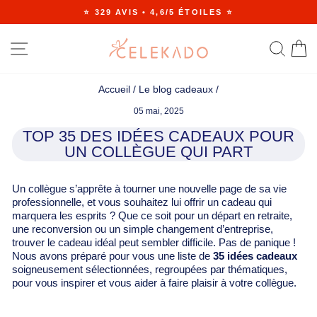
Passer
⭐ 329 AVIS • 4,6/5 ÉTOILES ⭐
au
Diaporama
contenu
Pause
NAVIGATION
RE
Accueil
/
Le blog cadeaux
/
05 mai, 2025
TOP 35 DES IDÉES CADEAUX POUR
UN COLLÈGUE QUI PART
Un collègue s’apprête à tourner une nouvelle page de sa vie
professionnelle, et vous souhaitez lui offrir un cadeau qui
marquera les esprits ? Que ce soit pour un départ en retraite,
une reconversion ou un simple changement d’entreprise,
trouver le cadeau idéal peut sembler difficile. Pas de panique !
Nous avons préparé pour vous une liste de
35 idées cadeaux
soigneusement sélectionnées, regroupées par thématiques,
pour vous inspirer et vous aider à faire plaisir à votre collègue.