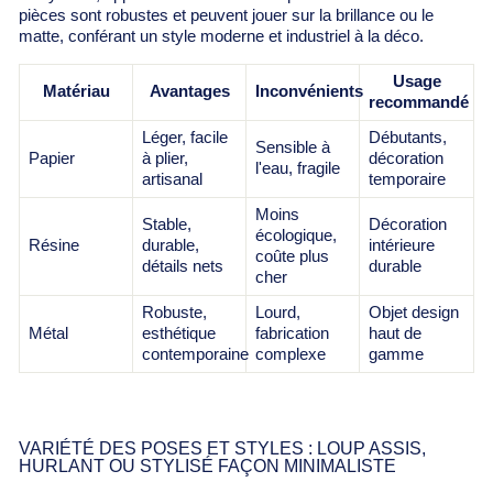
pièces sont robustes et peuvent jouer sur la brillance ou le
matte, conférant un style moderne et industriel à la déco.
Usage
Matériau
Avantages
Inconvénients
recommandé
Léger, facile
Débutants,
Sensible à
Papier
à plier,
décoration
l'eau, fragile
artisanal
temporaire
Moins
Stable,
Décoration
écologique,
Résine
durable,
intérieure
coûte plus
détails nets
durable
cher
Robuste,
Lourd,
Objet design
Métal
esthétique
fabrication
haut de
contemporaine
complexe
gamme
VARIÉTÉ DES POSES ET STYLES : LOUP ASSIS,
HURLANT OU STYLISÉ FAÇON MINIMALISTE