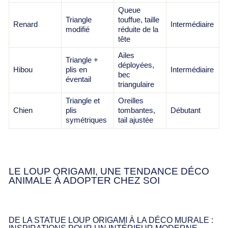
Queue
Triangle
touffue, taille
Renard
Intermédiaire
modifié
réduite de la
tête
Ailes
Triangle +
déployées,
Hibou
plis en
Intermédiaire
bec
éventail
triangulaire
Triangle et
Oreilles
Chien
plis
tombantes,
Débutant
symétriques
tail ajustée
LE LOUP ORIGAMI, UNE TENDANCE DÉCO
ANIMALE À ADOPTER CHEZ SOI
DE LA STATUE LOUP ORIGAMI À LA DÉCO MURALE :