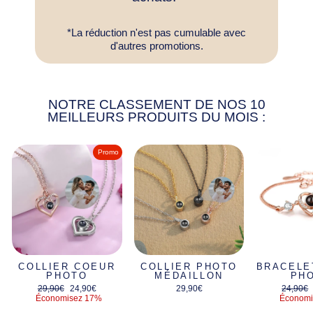
*La réduction n'est pas cumulable avec
d'autres promotions.
NOTRE CLASSEMENT DE NOS 10
MEILLEURS PRODUITS DU MOIS :
Promo
COLLIER COEUR
COLLIER PHOTO
BRACELE
PHOTO
MÉDAILLON
PH
Prix
Prix
Prix
29,90€
24,90€
29,90€
24,90€
régulier
réduit
régulier
Économisez 17%
Économi