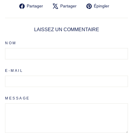
Partager
Tweeter
Épingler
Partager
Partager
Épingler
sur
sur
sur
Facebook
X
Pinterest
LAISSEZ UN COMMENTAIRE
NOM
E-MAIL
MESSAGE