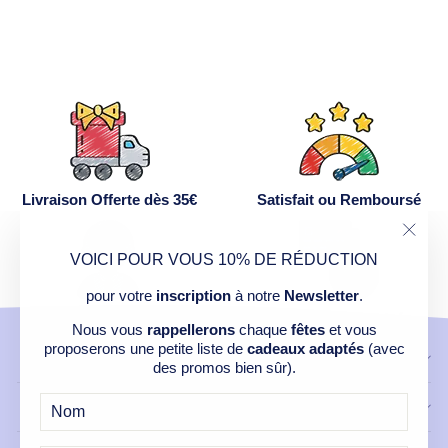
Livraison Offerte dès 35€
Satisfait ou Remboursé
"Ferm
VOICI POUR VOUS 10% DE RÉDUCTION
(Esc)
pour votre
inscription
à notre
Newsletter
.
Service Après Vente
Paiement Sécurisé
Nous vous
rappellerons
chaque
fêtes
et vous
proposerons une petite liste de
cadeaux adaptés
(avec
CONTACT
des promos bien sûr).
NOS PRODUITS
E-