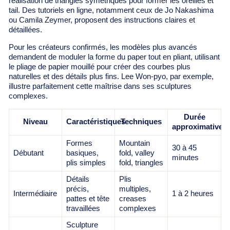
réalisation de triangles symétriques pour former les oreilles et
tail. Des tutoriels en ligne, notamment ceux de Jo Nakashima
ou Camila Zeymer, proposent des instructions claires et
détaillées.
Pour les créateurs confirmés, les modèles plus avancés
demandent de moduler la forme du paper tout en pliant, utilisant
le pliage de papier mouillé pour créer des courbes plus
naturelles et des détails plus fins. Lee Won-pyo, par exemple,
illustre parfaitement cette maîtrise dans ses sculptures
complexes.
Durée
Niveau
Caractéristiques
Techniques
approximative
Formes
Mountain
30 à 45
Débutant
basiques,
fold, valley
minutes
plis simples
fold, triangles
Détails
Plis
précis,
multiples,
Intermédiaire
1 à 2 heures
pattes et tête
creases
travaillées
complexes
Sculpture