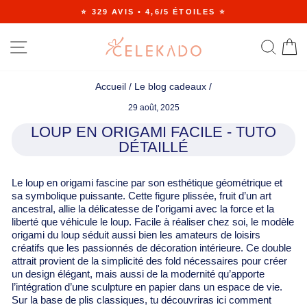
Passer
⭐ 329 AVIS • 4,6/5 ÉTOILES ⭐
au
Diaporama
contenu
Pause
NAVIGATION
RE
Accueil
/
Le blog cadeaux
/
29 août, 2025
LOUP EN ORIGAMI FACILE - TUTO
DÉTAILLÉ
Le loup en origami fascine par son esthétique géométrique et
sa symbolique puissante. Cette figure plissée, fruit d’un art
ancestral, allie la délicatesse de l'origami avec la force et la
liberté que véhicule le loup. Facile à réaliser chez soi, le modèle
origami du loup séduit aussi bien les amateurs de loisirs
créatifs que les passionnés de décoration intérieure. Ce double
attrait provient de la simplicité des fold nécessaires pour créer
un design élégant, mais aussi de la modernité qu’apporte
l’intégration d’une sculpture en papier dans un espace de vie.
Sur la base de plis classiques, tu découvriras ici comment