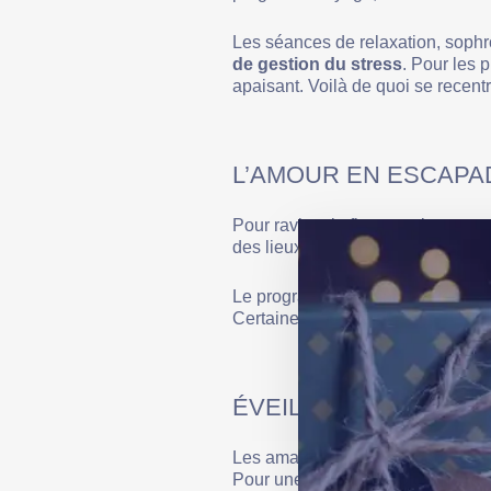
Les séances de relaxation, sophr
de gestion du stress
. Pour les p
apaisant. Voilà de quoi se recentr
L’AMOUR EN ESCAPA
Pour raviver la flamme, rien ne v
des lieux d’exception. Châteaux,
Le programme comprend généralem
Certaines formules incluent mêm
ÉVEIL DES PAPILLES
Les amateurs de gastronomie ne se
Pour une expérience plus interact