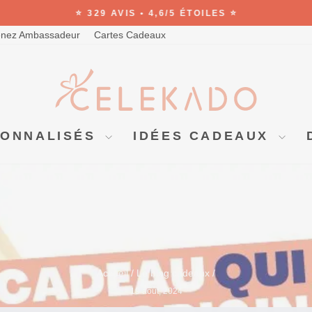
⭐ 329 AVIS • 4,6/5 ÉTOILES ⭐
Diaporama
nez Ambassadeur
Cartes Cadeaux
Pause
SONNALISÉS
IDÉES CADEAUX
Accueil
/
Le blog cadeaux
/
19 août, 2024