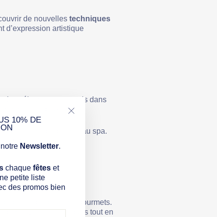
Γ
couvrir de nouvelles
techniques
nt d’expression artistique
t des séjours tout compris dans
parenthèse à deux.
US 10% DE
"Fermer
ION
t un moment de détente au spa.
(Esc)"
ever du soleil.
notre
Newsletter
.
s
chaque
fêtes
et
e petite liste
ec des promos bien
 papilles des plus fins gourmets.
e de nouvelles techniques tout en