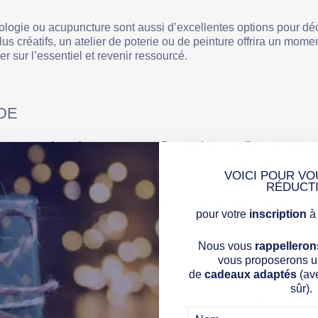
ologie ou acupuncture sont aussi d’excellentes options pour dé
lus créatifs, un atelier de poterie ou de peinture offrira un mome
er sur l’essentiel et revenir ressourcé.
DE
aut
un week-end en amoureux
. De nombreux coffrets proposen
 manoirs ou hôtels de charme, le cadre sera idyllique pour une 
VOICI POUR VO
RÉDUCT
ent une nuit dans un cadre raffiné, un dîner gastronomique e
e
des activités originales comme un vol en montgolfière
au l
pour votre
inscription
à 
Nous vous
rappelleron
vous proposerons un
de
cadeaux adaptés
(av
sûr).
ront pas en reste. Un dîner dans un restaurant étoilé ravira les
ive,
les cours de cuisine avec un chef
permettent d’apprendr