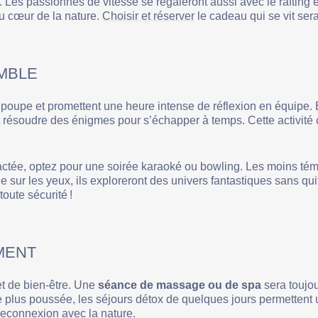
. Les passionnés de vitesse se régaleront aussi avec le rafting
u cœur de la nature.
Choisir et réserver
le cadeau qui se vit sera
EMBLE
 poupe et promettent une heure intense de réflexion en équipe
nt résoudre des énigmes pour s’échapper à temps. Cette activité
tée, optez pour une soirée karaoké ou bowling. Les moins témé
e sur les yeux, ils exploreront des univers fantastiques sans quit
oute sécurité !
MENT
t de bien-être. Une
séance de massage ou de spa
sera toujo
e plus poussée, les séjours détox de quelques jours permettent
reconnexion avec la nature.