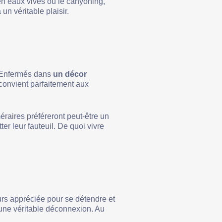
 en eaux vives ou le canyoning,
 un véritable plaisir.
. Enfermés dans
un décor
 convient parfaitement aux
raires préféreront peut-être un
ter leur fauteuil. De quoi vivre
urs appréciée pour se détendre et
 une véritable déconnexion. Au