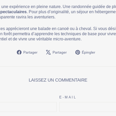
vec une expérience en pleine nature. Une randonnée guidée de pl
spectaculaires
. Pour plus d’originalité, un séjour en héberge
parente ravira les aventuriers.
s apprécieront une balade en canoë ou à cheval. Si vous désir
en forêt permettra d’apprendre les techniques de base pour vivr
tiel et de vivre une véritable micro-aventure.
Partager
Tweeter
Épingler
Partager
Partager
Épingler
sur
sur
sur
Facebook
X
Pinterest
LAISSEZ UN COMMENTAIRE
E-MAIL