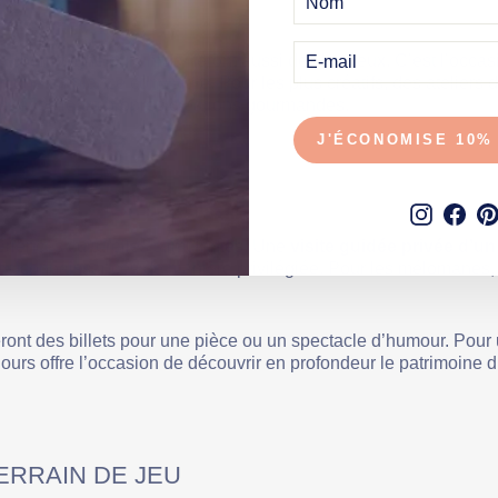
E-
MAIL
in, champagne ou whisky feront aussi des heureux. C’est l’occa
ne ambiance conviviale. Pour les plus créatifs, des ateliers d
tir avec leurs propres créations gourmandes.
J'ÉCONOMISE 10%
PRIT
Instagr
Fac
ériences culturelles stimulantes. Une
visite guidée privée d’u
ses connaissances de manière privilégiée. Pour les mélomanes,
ront des billets pour une pièce ou un spectacle d’humour. Pour
 jours offre l’occasion de découvrir en profondeur le patrimoin
ERRAIN DE JEU