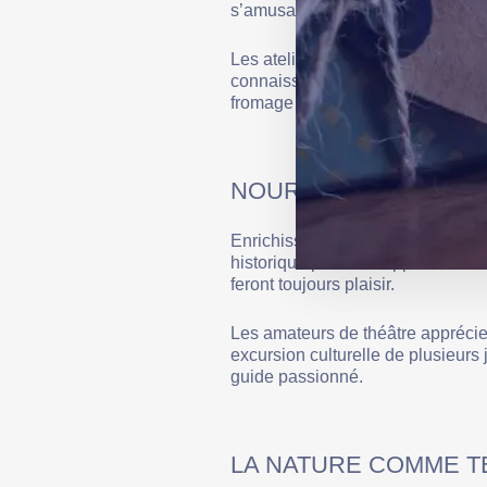
s’amusant.
Les ateliers de dégustation de v
connaissances œnologiques dans u
fromage leur permettront de repar
NOURRITURE DE L’ES
Enrichissez l’esprit avec des exp
historique permet d’approfondir 
feront toujours plaisir.
Les amateurs de théâtre apprécie
excursion culturelle de plusieurs
guide passionné.
LA NATURE COMME T