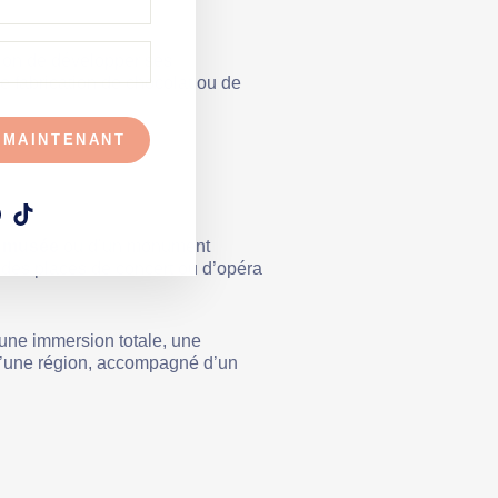
sion de développer ses
e fabrication de chocolat ou de
 MAINTENANT
am
ebook
Pinterest
TikTok
n musée
ou d’un monument
 des places de concert ou d’opéra
 une immersion totale, une
e d’une région, accompagné d’un