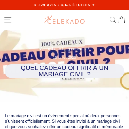
Passer
⭐ 329 AVIS • 4,6/5 ÉTOILES ⭐
au
Diaporama
contenu
Pause
NAVIGATION
RE
Accueil
/
Le blog cadeaux
/
10 juillet, 2023
QUEL CADEAU OFFRIR À UN
MARIAGE CIVIL ?
Le mariage civil est un événement spécial où deux personnes
s'unissent officiellement. Si vous êtes invité à un mariage civil
et que vous souhaitez offrir un cadeau significatif et mémorable