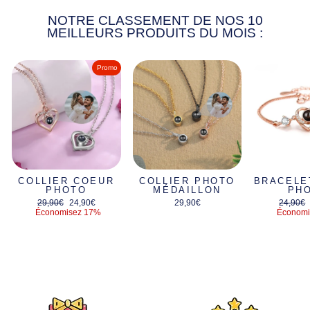
NOTRE CLASSEMENT DE NOS 10
MEILLEURS PRODUITS DU MOIS :
Promo
COLLIER COEUR
COLLIER PHOTO
BRACELE
PHOTO
MÉDAILLON
PH
Prix
Prix
Prix
29,90€
24,90€
29,90€
24,90€
régulier
réduit
régulier
Économisez 17%
Économi