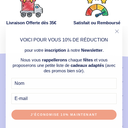
Livraison Offerte dès 35€
Satisfait ou Remboursé
"Ferm
VOICI POUR VOUS 10% DE RÉDUCTION
(Esc)
pour votre
inscription
à notre
Newsletter
.
Service Après Vente
Paiement Sécurisé
Nous vous
rappellerons
chaque
fêtes
et vous
proposerons une petite liste de
cadeaux adaptés
(avec
CONTACT
des promos bien sûr).
NOS PRODUITS
E-
MAIL
LIENS UTILES
INFORMATIONS LÉGALES
J'ÉCONOMISE 10% MAINTENANT
INSCRIVEZ-VOUS À NOTRE NEWSLETTER ET