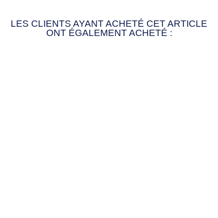
LES CLIENTS AYANT ACHETÉ CET ARTICLE
ONT ÉGALEMENT ACHETÉ :
BOÎTE
ANNIVERSAIRE
PERSONNALISABL
E
34,90€