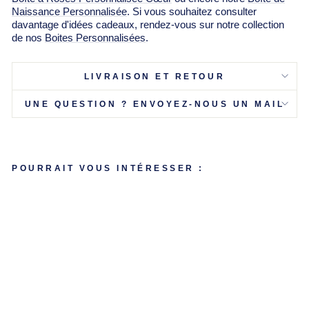
Γ
Naissance Personnalisée
. Si vous souhaitez consulter
davantage d'idées cadeaux, rendez-vous sur notre collection
de nos
Boites Personnalisées
.
LIVRAISON ET RETOUR
UNE QUESTION ? ENVOYEZ-NOUS UN MAIL
POURRAIT VOUS INTÉRESSER :
B
OÎ
TE
A
N
NI
V
E
R
S
AI
R
E