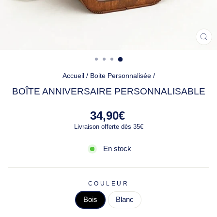
FE
(ES
Accueil
/
Boite Personnalisée
/
BOÎTE ANNIVERSAIRE PERSONNALISABLE
Prix
34,90€
régulier
Livraison offerte dès 35€
En stock
COULEUR
Bois
Blanc