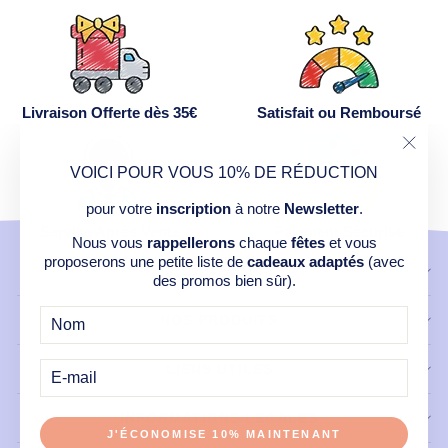
Livraison Offerte dès 35€
Satisfait ou Remboursé
"Ferm
VOICI POUR VOUS 10% DE RÉDUCTION
(Esc)
pour votre
inscription
à notre
Newsletter
.
Service Après Vente
Paiement Sécurisé
Nous vous
rappellerons
chaque
fêtes
et vous
proposerons une petite liste de
cadeaux adaptés
(avec
CONTACT
des promos bien sûr).
NOS PRODUITS
E-
MAIL
LIENS UTILES
INFORMATIONS LÉGALES
J'ÉCONOMISE 10% MAINTENANT