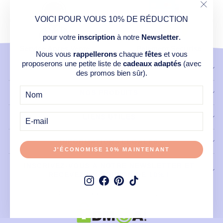
"Ferm
VOICI POUR VOUS 10% DE RÉDUCTION
(Esc)
pour votre
inscription
à notre
Newsletter
.
Service Après Vente
Paiement Sécurisé
Nous vous
rappellerons
chaque
fêtes
et vous
proposerons une petite liste de
cadeaux adaptés
(avec
CONTACT
des promos bien sûr).
NOS PRODUITS
E-
MAIL
LIENS UTILES
INFORMATIONS LÉGALES
J'ÉCONOMISE 10% MAINTENANT
INSCRIVEZ-VOUS À NOTRE NEWSLETTER ET
RECEVEZ UN COUPON DE 10% !
Instagram
Facebook
Pinterest
TikTok
© 2026 Celekado - Tous droits réservés.