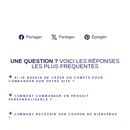
AL
IS
É
14,90€
Partager
Tweeter
Épingler
Partager
Partager
Épingler
sur
sur
sur
Facebook
X
Pinterest
UNE QUESTION ?
VOICI LES RÉPONSES
LES PLUS FRÉQUENTES
AI-JE BESOIN DE CRÉER UN COMPTE POUR
COMMANDER SUR VOTRE SITE ?
COMMENT COMMANDER UN PRODUIT
PERSONNALISABLE ?
COMMENT RECEVOIR SON COUPON DE BIENVENUE
?