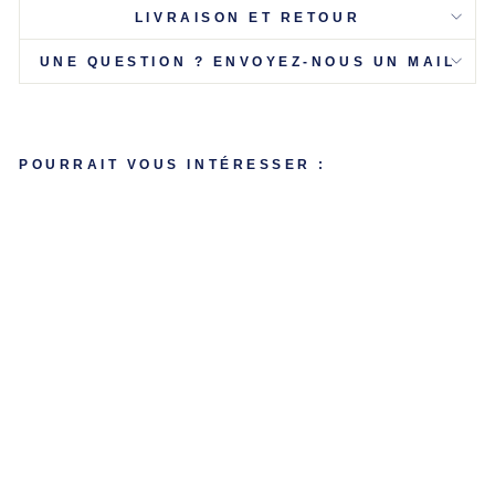
LIVRAISON ET RETOUR
UNE QUESTION ? ENVOYEZ-NOUS UN MAIL
POURRAIT VOUS INTÉRESSER :
C
OL
LI
E
R
G
R
O
S
C
HI
E
N
P
E
R
S
O
N
N