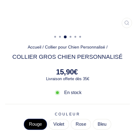
FE
(ES
Accueil
/
Collier pour Chien Personnalisé
/
COLLIER GROS CHIEN PERSONNALISÉ
Prix
15,90€
régulier
Livraison offerte dès 35€
En stock
COULEUR
Rouge
Violet
Rose
Bleu