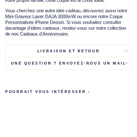
Γ
votre propre famille, cette coque est le choix idéal.
Vous cherchez une autre idée cadeau, découvrez aussi notre
Mini Graveur Laser DAJA 3000mW
ou encore notre
Coque
Personnalisée iPhone Dessin
. Si vous souhaitez consulter
davantage d'idées cadeaux, rendez-vous sur notre collection
de nos
Cadeaux d'Anniversaire
.
LIVRAISON ET RETOUR
UNE QUESTION ? ENVOYEZ-NOUS UN MAIL
POURRAIT VOUS INTÉRESSER :
C
O
Q
U
E
P
E
R
S