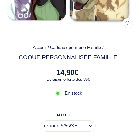
FE
(ES
Accueil
/
Cadeaux pour une Famille
/
COQUE PERSONNALISÉE FAMILLE
Prix
14,90€
régulier
Livraison offerte dès 35€
En stock
MODÈLE