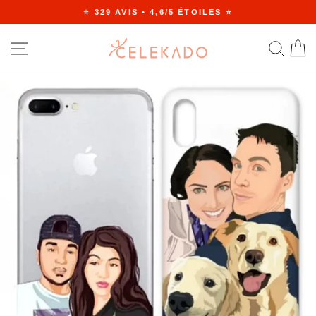
Passer
⭐ 329 AVIS • 4,6/5 ÉTOILES ⭐
au
Diaporama
contenu
Pause
NAVIGATION
RE