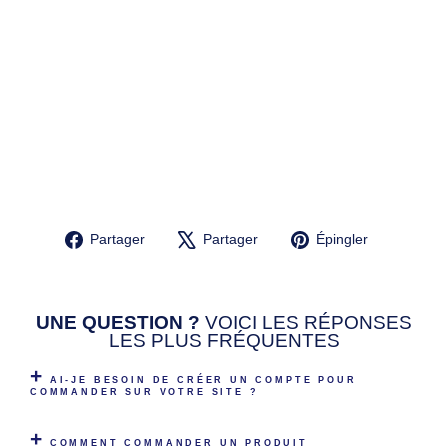
O
N
N
AL
IS
É
E
FA
MI
LL
E
14,90€
Partager
Tweeter
Épingler
Partager
Partager
Épingler
sur
sur
sur
Facebook
X
Pinterest
UNE QUESTION ?
VOICI LES RÉPONSES
LES PLUS FRÉQUENTES
AI-JE BESOIN DE CRÉER UN COMPTE POUR
COMMANDER SUR VOTRE SITE ?
COMMENT COMMANDER UN PRODUIT