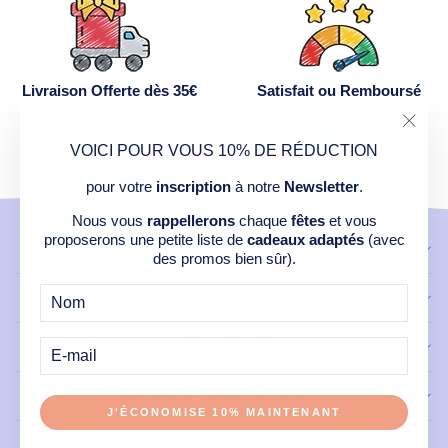
Livraison Offerte dès 35€
Satisfait ou Remboursé
"Ferm
VOICI POUR VOUS 10% DE RÉDUCTION
(Esc)
pour votre
inscription
à notre
Newsletter
.
Service Après Vente
Paiement Sécurisé
Nous vous
rappellerons
chaque
fêtes
et vous
proposerons une petite liste de
cadeaux adaptés
(avec
CONTACT
des promos bien sûr).
NOS PRODUITS
E-
MAIL
LIENS UTILES
INFORMATIONS LÉGALES
J'ÉCONOMISE 10% MAINTENANT
INSCRIVEZ-VOUS À NOTRE NEWSLETTER ET