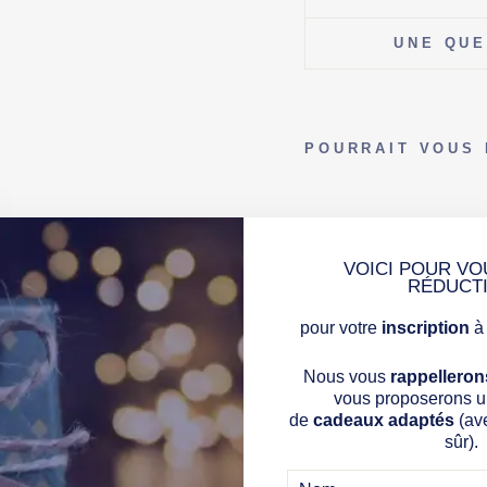
UNE QUE
POURRAIT VOUS 
C
O
U
S
S
VOICI POUR VO
I
RÉDUCT
N
P
E
pour votre
inscription
à 
R
S
O
Nous vous
rappelleron
N
N
vous proposerons un
A
de
cadeaux adaptés
(av
L
sûr).
I
S
É