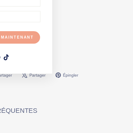
 MAINTENANT
am
ebook
Pinterest
TikTok
Partager
Tweeter
Épingler
rtager
Partager
Épingler
sur
sur
sur
Facebook
X
Pinterest
FRÉQUENTES
?