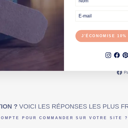
A
N
N
E-
I
MAIL
V
E
R
S
A
J'ÉCONOMISE 10%
I
R
E
19,90€
Instagr
Fac
Pa
ION ?
VOICI LES RÉPONSES LES PLUS 
 COMPTE POUR COMMANDER SUR VOTRE SITE 