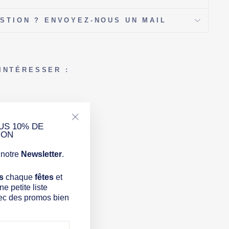
Γ
STION ? ENVOYEZ-NOUS UN MAIL
INTÉRESSER :
US 10% DE
"Fermer
ION
(Esc)"
notre
Newsletter
.
s
chaque
fêtes
et
e petite liste
ec des promos bien