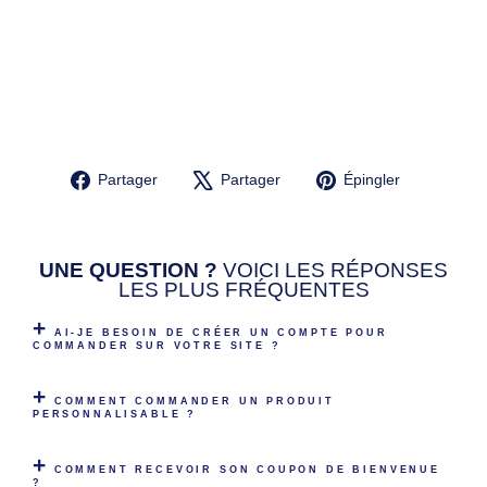
R-
HÉRO
S
Prix
24,90€
régulier
Prix
19,90€
réduit
Économisez 20%
Promo
Partager
Tweeter
Épingler
Partager
Partager
Épingler
sur
sur
sur
Facebook
X
Pinterest
UNE QUESTION ?
VOICI LES RÉPONSES
LES PLUS FRÉQUENTES
AI-JE BESOIN DE CRÉER UN COMPTE POUR
COMMANDER SUR VOTRE SITE ?
COMMENT COMMANDER UN PRODUIT
PERSONNALISABLE ?
COMMENT RECEVOIR SON COUPON DE BIENVENUE
?