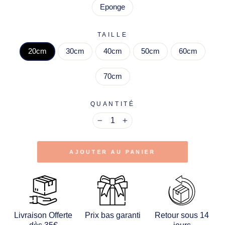
Eponge
TAILLE
20cm
30cm
40cm
50cm
60cm
70cm
QUANTITÉ
−
+
AJOUTER AU PANIER
Livraison Offerte
Prix bas garanti
Retour sous 14