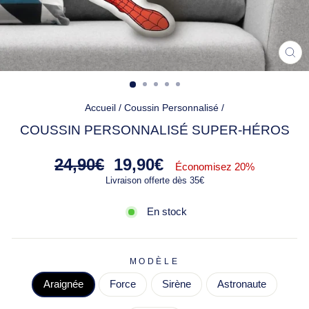
FE
(ES
Accueil
/
Coussin Personnalisé
/
COUSSIN PERSONNALISÉ SUPER-HÉROS
Prix
Prix
24,90€
19,90€
Économisez 20%
régulier
réduit
Livraison offerte dès 35€
En stock
MODÈLE
Araignée
Force
Sirène
Astronaute