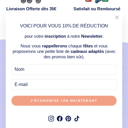
Livraison Offerte dès 35€
Satisfait ou Remboursé
"Ferm
VOICI POUR VOUS 10% DE RÉDUCTION
(Esc)
pour votre
inscription
à notre
Newsletter
.
Service Après Vente
Paiement Sécurisé
Nous vous
rappellerons
chaque
fêtes
et vous
proposerons une petite liste de
cadeaux adaptés
(avec
CONTACT
des promos bien sûr).
NOS PRODUITS
E-
MAIL
LIENS UTILES
INFORMATIONS LÉGALES
J'ÉCONOMISE 10% MAINTENANT
INSCRIVEZ-VOUS À NOTRE NEWSLETTER ET
RECEVEZ UN COUPON DE 10% !
Instagram
Facebook
Pinterest
TikTok
© 2026 Celekado - Tous droits réservés.