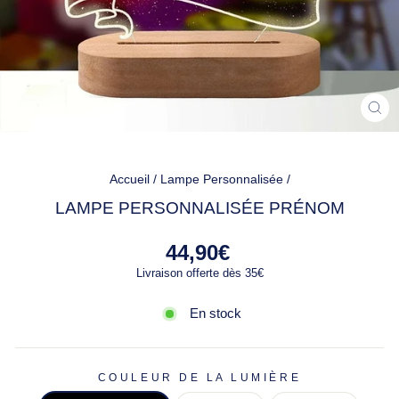
FE
(ES
Accueil
/
Lampe Personnalisée
/
LAMPE PERSONNALISÉE PRÉNOM
Prix
44,90€
régulier
Livraison offerte dès 35€
En stock
COULEUR DE LA LUMIÈRE