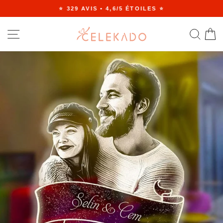
Passer
⭐ 329 AVIS • 4,6/5 ÉTOILES ⭐
au
Diaporama
contenu
Pause
NAVIGATION
RE