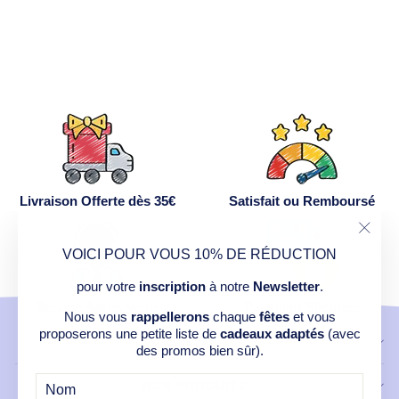
44,90€
Livraison Offerte dès 35€
Satisfait ou Remboursé
"Ferm
VOICI POUR VOUS 10% DE RÉDUCTION
(Esc)
pour votre
inscription
à notre
Newsletter
.
Service Après Vente
Paiement Sécurisé
Nous vous
rappellerons
chaque
fêtes
et vous
proposerons une petite liste de
cadeaux adaptés
(avec
CONTACT
des promos bien sûr).
NOS PRODUITS