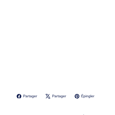
LA
M
P
E
P
E
R
S
O
N
N
AL
IS
É
E
P
R
É
N
O
M
44,90€
Partager
Tweeter
Épingler
Partager
Partager
Épingler
sur
sur
sur
Facebook
X
Pinterest