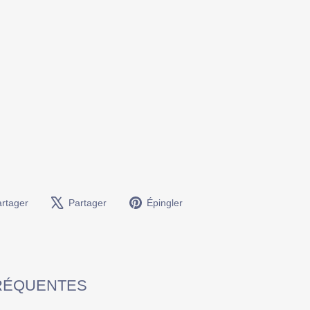
Partager
Tweeter
Épingler
rtager
Partager
Épingler
sur
sur
sur
Facebook
X
Pinterest
FRÉQUENTES