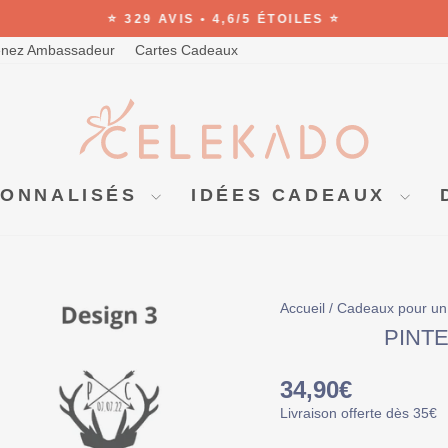
⭐ 329 AVIS • 4,6/5 ÉTOILES ⭐
Diaporama
nez Ambassadeur
Cartes Cadeaux
Pause
SONNALISÉS
IDÉES CADEAUX
Accueil
/
Cadeaux pour 
PINT
Prix
34,90€
régulier
Livraison offerte dès 35€