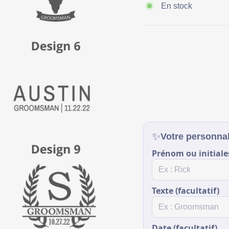
En stock
✨
Votre personnal
Prénom ou initiale
Texte (facultatif)
Date (facultatif)