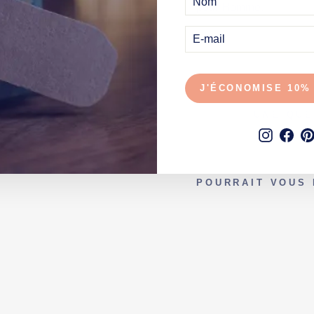
pour Homme
.
E-
MAIL
J'ÉCONOMISE 10%
UNE QUE
Instagr
Fac
POURRAIT VOUS 
P
I
N
T
E
D
E
B
I
È
R