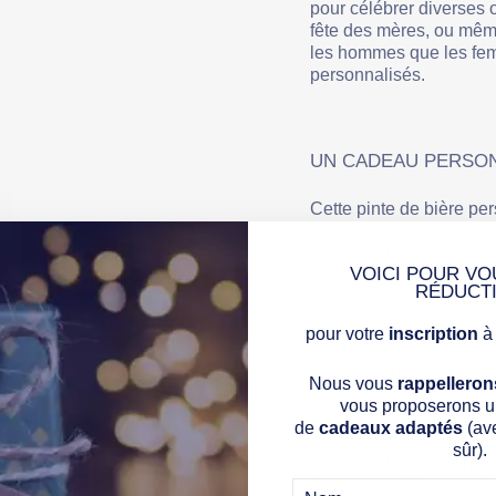
pour célébrer diverses o
fête des mères, ou même
les hommes que les fem
personnalisés.
UN CADEAU PERSON
Cette pinte de bière per
émerveiller. Offrez une 
identité, un présent qui
VOICI POUR VO
Grâce à son design raffi
RÉDUCT
amateurs de bière ou ce
pour votre
inscription
à 
Chaque dégustation de b
geste touchant qui sera 
Nous vous
rappelleron
plus qu'un simple verre 
vous proposerons un
de
cadeaux adaptés
(av
Vous cherchez une autr
sûr).
Personnalisée
ou encor
davantage d'idées cade