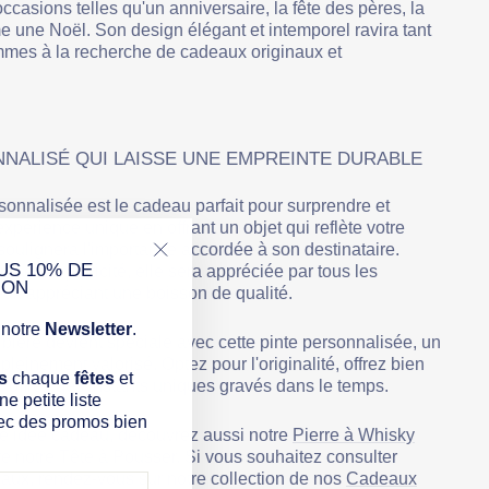
Γ
ccasions telles qu'un anniversaire, la fête des pères, la
 une Noël. Son design élégant et intemporel ravira tant
mes à la recherche de cadeaux originaux et
NALISÉ QUI LAISSE UNE EMPREINTE DURABLE
sonnalisée est le cadeau parfait pour surprendre et
expérience unique en offrant un objet qui reflète votre
 soulignera l'importance accordée à son destinataire.
US 10% DE
né et sa praticité, elle sera appréciée par tous les
"Fermer
ION
ux appréciant une boisson de qualité.
(Esc)"
notre
Newsletter
.
ière devient spéciale avec cette pinte personnalisée, un
pleinement valorisé. Optez pour l'originalité, offrez bien
s
chaque
fêtes
et
: offrez des instants uniques gravés dans le temps.
e petite liste
ec des promos bien
e idée cadeau, découvrez aussi notre
Pierre à Whisky
e notre
Tête à Pousser
. Si vous souhaitez consulter
aux, rendez-vous sur notre collection de nos
Cadeaux