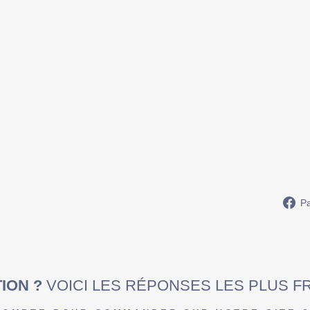
E
P
E
R
S
O
N
N
A
L
I
S
É
E
34,90€
Pa
ION ?
VOICI LES RÉPONSES LES PLUS 