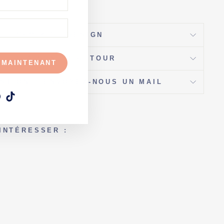
CHOIX DU DESIGN
LIVRAISON ET RETOUR
 MAINTENANT
STION ? ENVOYEZ-NOUS UN MAIL
am
ebook
Pinterest
TikTok
INTÉRESSER :