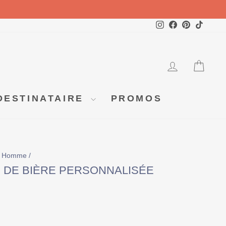
Instagram
Facebook
Pinterest
TikTok
SE CO
PA
DESTINATAIRE
PROMOS
un Homme
/
E DE BIÈRE PERSONNALISÉE