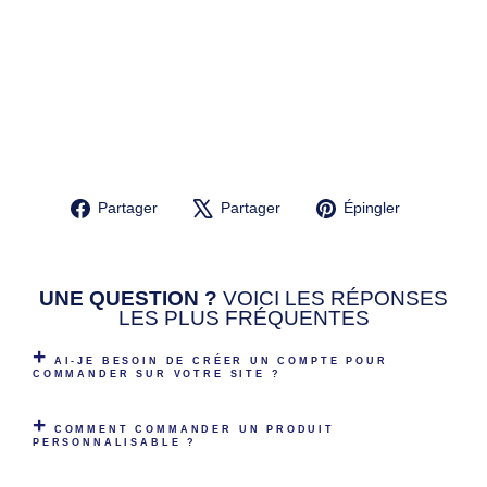
N
AL
IS
É
E
NF
A
NT
14,90€
Partager
Tweeter
Épingler
Partager
Partager
Épingler
sur
sur
sur
Facebook
X
Pinterest
UNE QUESTION ?
VOICI LES RÉPONSES
LES PLUS FRÉQUENTES
AI-JE BESOIN DE CRÉER UN COMPTE POUR
COMMANDER SUR VOTRE SITE ?
COMMENT COMMANDER UN PRODUIT
PERSONNALISABLE ?