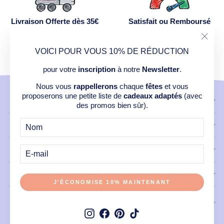
Livraison Offerte dès 35€
Satisfait ou Remboursé
"Ferm
VOICI POUR VOUS 10% DE RÉDUCTION
(Esc)
pour votre
inscription
à notre
Newsletter
.
Service Après Vente
Paiement Sécurisé
Nous vous
rappellerons
chaque
fêtes
et vous
proposerons une petite liste de
cadeaux adaptés
(avec
CONTACT
des promos bien sûr).
NOS PRODUITS
E-
MAIL
LIENS UTILES
INFORMATIONS LÉGALES
J'ÉCONOMISE 10% MAINTENANT
INSCRIVEZ-VOUS À NOTRE NEWSLETTER ET
RECEVEZ UN COUPON DE 10% !
Instagram
Facebook
Pinterest
TikTok