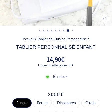
FE
(ES
Accueil
/
Tablier de Cuisine Personnalisé
/
TABLIER PERSONNALISÉ ENFANT
Prix
14,90€
régulier
Livraison offerte dès 35€
En stock
DESSIN
Jungle
Ferme
Dinosaures
Girafe