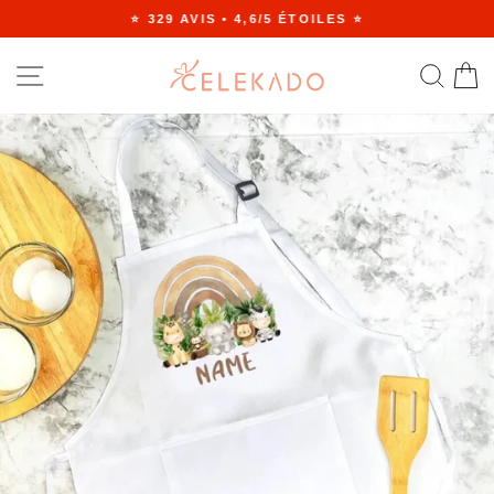
Passer
⭐ 329 AVIS • 4,6/5 ÉTOILES ⭐
au
Diaporama
contenu
Pause
NAVIGATION
RE