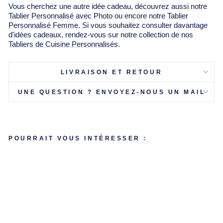
Γ
Vous cherchez une autre idée cadeau, découvrez aussi notre
Tablier Personnalisé avec Photo
ou encore notre
Tablier
Personnalisé Femme
. Si vous souhaitez consulter davantage
d'idées cadeaux, rendez-vous sur notre collection de nos
Tabliers de Cuisine Personnalisés
.
LIVRAISON ET RETOUR
UNE QUESTION ? ENVOYEZ-NOUS UN MAIL
POURRAIT VOUS INTÉRESSER :
TA
BL
IE
R
P
E
R
S
O
N